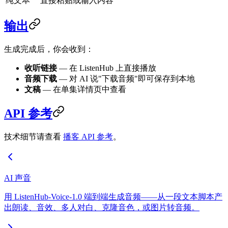
纯文本
直接粘贴或输入内容
输出
生成完成后，你会收到：
收听链接
— 在 ListenHub 上直接播放
音频下载
— 对 AI 说"下载音频"即可保存到本地
文稿
— 在单集详情页中查看
API 参考
技术细节请查看
播客 API 参考
。
AI 声音
用 ListenHub-Voice-1.0 端到端生成音频——从一段文本脚本产
出朗读、音效、多人对白、克隆音色，或图片转音频。