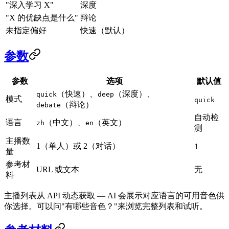
"深入学习 X"
深度
"X 的优缺点是什么"
辩论
未指定偏好
快速（默认）
参数
参数
选项
默认值
（快速）、
（深度）、
quick
deep
模式
quick
（辩论）
debate
自动检
语言
（中文）、
（英文）
zh
en
测
主播数
1（单人）或 2（对话）
1
量
参考材
URL 或文本
无
料
主播列表从 API 动态获取 — AI 会展示对应语言的可用音色供
你选择。可以问"有哪些音色？"来浏览完整列表和试听。