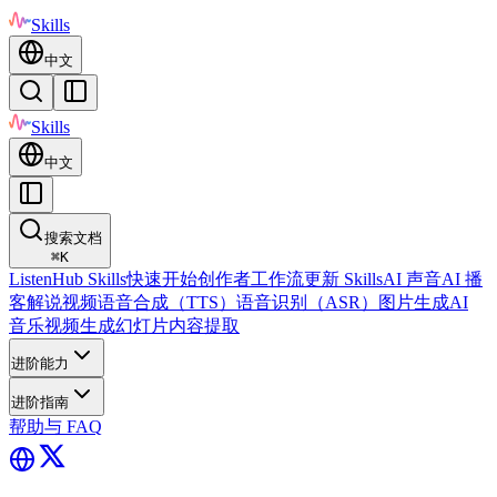
Skills
中文
Skills
中文
搜索文档
⌘
K
ListenHub Skills
快速开始
创作者工作流
更新 Skills
AI 声音
AI 播
客
解说视频
语音合成（TTS）
语音识别（ASR）
图片生成
AI
音乐
视频生成
幻灯片
内容提取
进阶能力
进阶指南
帮助与 FAQ